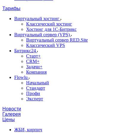
Тарифы
Виртуальный хостинг
Классический хостинг
Хостинг для 1С-Битрикс
Виртуальный сервер (VPS)
Виртуальный сервер RED.Site
Классический VPS
Битрикс24
Старт+
CRM+
Задачи+
Компания
Flowlu
Начальный
Стандарт
Профи
Эксперт
Новости
Галерея
Цены
ЖБИ, кирпич