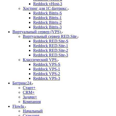
Reddock vHost-3
Хостинг для 1С-Битрикс
Reddock Bitrix-S
Reddock Bitrix-1
Reddock Bitrix-2
Reddock Bitrix-3
Виртуальный сервер (VPS)
Виртуальный сервер RED.Site
Reddock RED.Site-S
Reddock RED.Site-1
Reddock RED.Site-2
Reddock RED.Site-3
Классический VPS
Reddock VPS-S
Reddock VPS-1
Reddock VPS-2
Reddock VPS-3
Битрикс24
Старт+
CRM+
Задачи+
Компания
Flowlu
Начальный
Стандарт